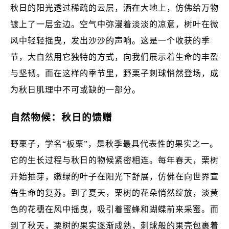
秋日的阳光透过稀疏的云层，洒在大地上，仿佛给万物
镀上了一层金边。空气中弥漫着淡淡的凉意，树叶在微
风中轻轻摇曳，发出沙沙的声响。这是一个收获的季
节，大自然用它独特的方式，向我们展示着生命的丰盈
与坚韧。而在这样的季节里，野栗子刺球悄然登场，成
为秋日肌理中不可或缺的一部分。
自然物候：秋日的馈赠
野栗子，学名“板栗”，是秋季最具代表性的果实之一。
它的生长过程与秋日的物候紧密相连。每年春天，栗树
开始抽芽，嫩绿的叶子在阳光下舒展，仿佛在向世界宣
告生命的复苏。到了夏天，栗树的花朵悄然绽放，淡黄
色的花穗在风中摇曳，吸引着蜜蜂和蝴蝶前来采蜜。而
到了秋天，栗树的果实逐渐成熟，刺球般的果壳包裹着