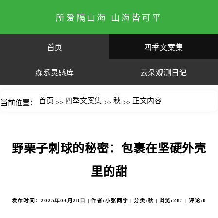
所爱隔山海 山海皆可平
首页
四季文案集
森系灵感库
云朵观测日记
首页
四季文案集
秋
正文内容
当前位置：
>>
>>
>>
野栗子刺球的秘密：包裹在坚硬外壳
里的甜
发布时间：2025年04月28日 | 作者:小张同学 | 分类:秋 | 浏览:285 | 评论:0