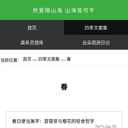
所爱隔山海 山海皆可平
首页
四季文案集
森系灵感库
云朵观测日记
首页
四季文案集
春
当前位置：
>>
>>
春
春日便当美学：苜蓿芽与樱花的轻食哲学
2025-04-28