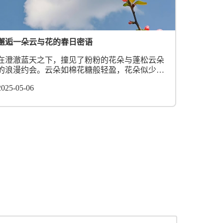
邂逅一朵云与花的春日密语
在澄澈蓝天之下，撞见了粉粉的花朵与蓬松云朵
的浪漫约会。云朵如棉花糖般轻盈，花朵似少女
脸颊般娇俏。这一刻，时间仿佛都变得甜蜜，好
2025-05-06
想将这温柔画面永远定格，存入春日的记忆匣
中。...