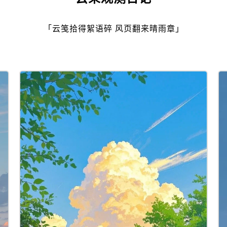
「云笺拾得絮语碎 风页翻来晴雨章」