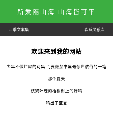
所爱隔山海 山海皆可平
四季文案集
森系灵感库
欢迎来到我的网站
少年不做烂尾的诗集 而要做禁书里最惊世骇俗的一笔
那个夏天
枝繁叶茂的梧桐树上的蝉鸣
鸣出了盛夏