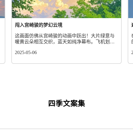
闯入宫崎骏的梦幻云境
这画面仿佛从宫崎骏的动画中跃出！大片绿意与
暖黄云朵相互交织，蓝天如纯净幕布。飞机划过
的痕迹，似通往童话世界的航线，令人忍不住幻
2025-05-06
想乘风而去，开启奇妙冒险。...
四季文案集