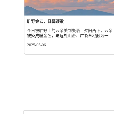
旷野金云，日暮颂歌
今日被旷野上的云朵美到失语！夕阳西下，云朵
被染成暖金色，与远处山峦、广袤草地融为一
体。这哪里是云，分明是大自然洒下的诗意，诉
2025-05-06
说着日暮的温柔与眷恋。...