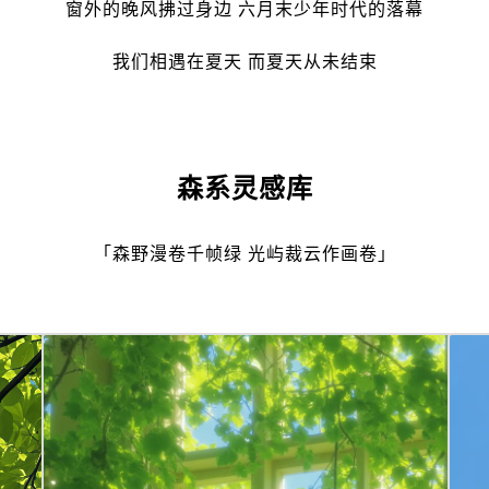
窗外的晚风拂过身边 六月末少年时代的落幕
我们相遇在夏天 而夏天从未结束
森系灵感库
「森野漫卷千帧绿 光屿裁云作画卷」